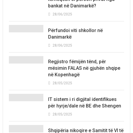
bankat në Danimarkë?
28/06/2025
Përfundoi viti shkollor në
Danimarkë
28/06/2025
Regjistro fëmijën tënd, për
mësimin FALAS në gjuhën shqipe
në Kopenhagë
28/05/2025
IT sistem i ri digjital identifikues
për hyrje/dale në BE dhe Shengen
28/05/2025
Shqipëria nikoqire e Samitit të VI të