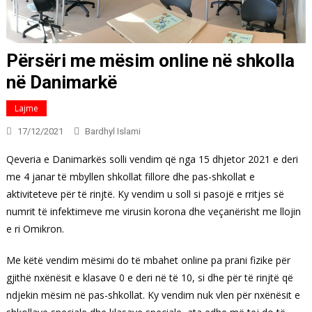
Përsëri me mësim online në shkolla
në Danimarkë
Lajme
17/12/2021
Bardhyl Islami
Qeveria e Danimarkës solli vendim që nga 15 dhjetor 2021 e deri
me 4 janar të mbyllen shkollat fillore dhe pas-shkollat e
aktiviteteve për të rinjtë. Ky vendim u soll si pasojë e rritjes së
numrit të infektimeve me virusin korona dhe veçanërisht me llojin
e ri Omikron.
Me këtë vendim mësimi do të mbahet online pa prani fizike për
gjithë nxënësit e klasave 0 e deri në të 10, si dhe për të rinjtë që
ndjekin mësim në pas-shkollat. Ky vendim nuk vlen për nxënësit e