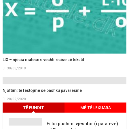
LIX – njësia matëse e vështirësisë së tekstit
30/08/2019
Njoftim: të festojmë së bashku pavarësinë
20/02/2020
TË FUNDIT
MË TË LEXUARA
Filloi pushimi vjeshtor (i patateve)