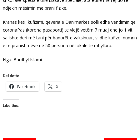
shkollave speciale dhe klasave speciale, ata edhe më tej do të
ndjekin mësimin me prani fizike.
Krahas këtij kufizimi, qeveria e Danimarkës solli edhe vendimin që
coronaPas (korona pasaporti) të vlejë vetëm 7 muaj dhe jo 1 vit
sa ishte deri më tani për banorët e vaksinuar, si dhe kufizoi numrin
e të pranishmëve në 50 persona në lokale të mbyllura.
Nga: Bardhyl Islami
Del dette:
Facebook
X
Like this: