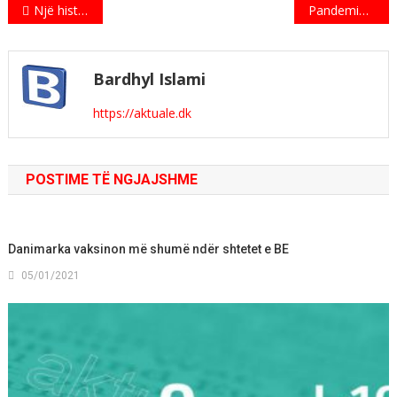
Indlægsnavigation
Një histori suksesi në Danimarkë
Pandemia në Danimarkë, thuajse jashtë kontrolli
Bardhyl Islami
https://aktuale.dk
POSTIME TË NGJAJSHME
Danimarka vaksinon më shumë ndër shtetet e BE
05/01/2021