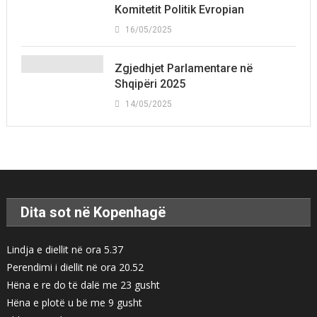
Komitetit Politik Evropian
16/05/2025
Zgjedhjet Parlamentare në
Shqipëri 2025
14/05/2025
Dita sot në Kopenhagë
Lindja e diellit në ora 5.37
Perendimi i diellit në ora 20.52
Hëna e re do të dalë me 23 gusht
Hëna e plotë u bë me 9 gusht