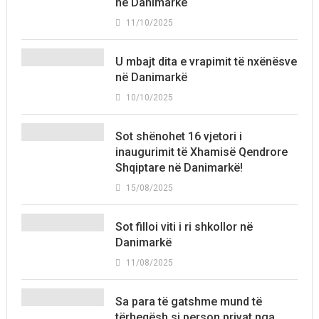
në Danimarkë
11/10/2025
U mbajt dita e vrapimit të nxënësve
në Danimarkë
10/10/2025
Sot shënohet 16 vjetori i
inaugurimit të Xhamisë Qendrore
Shqiptare në Danimarkë!
15/08/2025
Sot filloi viti i ri shkollor në
Danimarkë
11/08/2025
Sa para të gatshme mund të
tërheqësh si person privat nga