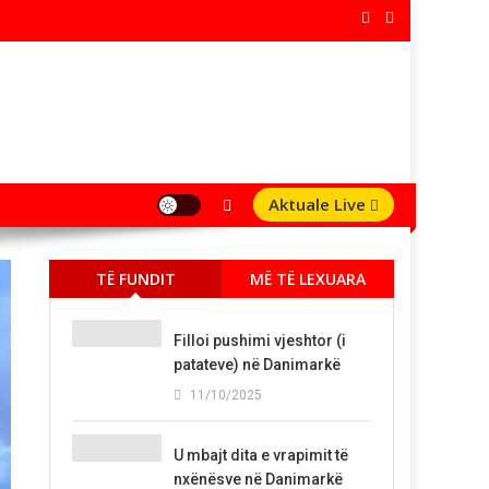
Aktuale Live
TË FUNDIT
MË TË LEXUARA
Filloi pushimi vjeshtor (i
patateve) në Danimarkë
11/10/2025
U mbajt dita e vrapimit të
nxënësve në Danimarkë