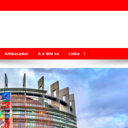
Ambasadat
A e dini se
Linke