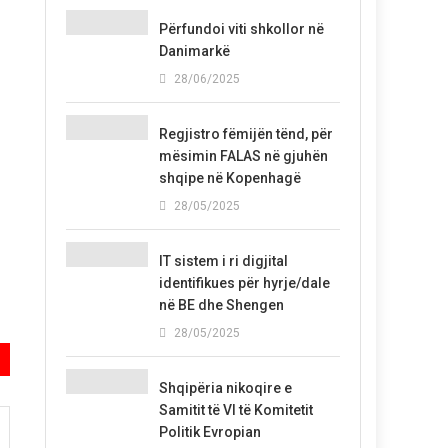
Përfundoi viti shkollor në
Danimarkë
28/06/2025
Regjistro fëmijën tënd, për
mësimin FALAS në gjuhën
shqipe në Kopenhagë
28/05/2025
IT sistem i ri digjital
identifikues për hyrje/dale
në BE dhe Shengen
28/05/2025
Shqipëria nikoqire e
Samitit të VI të Komitetit
Politik Evropian