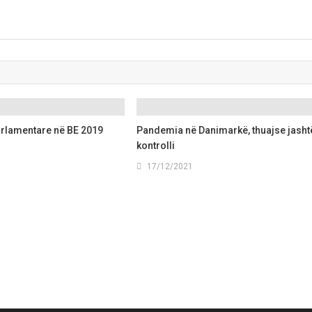
arlamentare në BE 2019
Pandemia në Danimarkë, thuajse jasht
kontrolli
17/12/2021