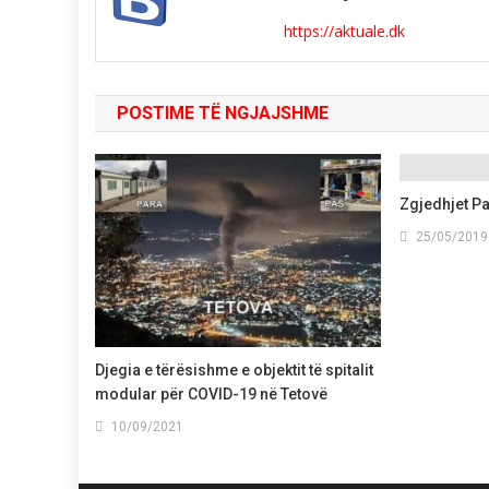
https://aktuale.dk
POSTIME TË NGJAJSHME
Zgjedhjet P
25/05/2019
Djegia e tërësishme e objektit të spitalit
modular për COVID-19 në Tetovë
10/09/2021