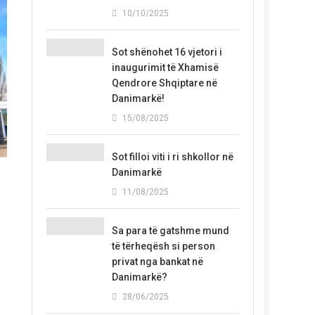
10/10/2025
Sot shënohet 16 vjetori i
inaugurimit të Xhamisë
Qendrore Shqiptare në
Danimarkë!
15/08/2025
Sot filloi viti i ri shkollor në
Danimarkë
11/08/2025
Sa para të gatshme mund
të tërheqësh si person
privat nga bankat në
Danimarkë?
28/06/2025