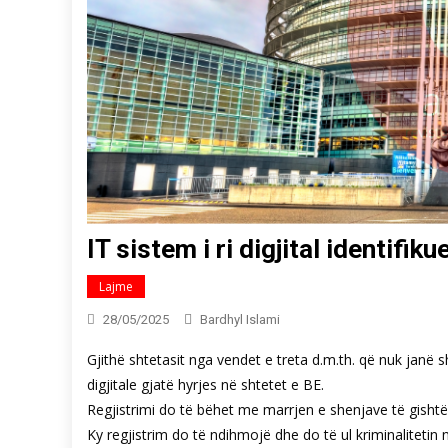
IT sistem i ri digjital identifi
Lajme
28/05/2025
Bardhyl Islami
Gjithë shtetasit nga vendet e treta d.m.th. që nuk janë
digjitale gjatë hyrjes në shtetet e BE.
Regjistrimi do të bëhet me marrjen e shenjave të gishtërin
Ky regjistrim do të ndihmojë dhe do të ul kriminalitetin 