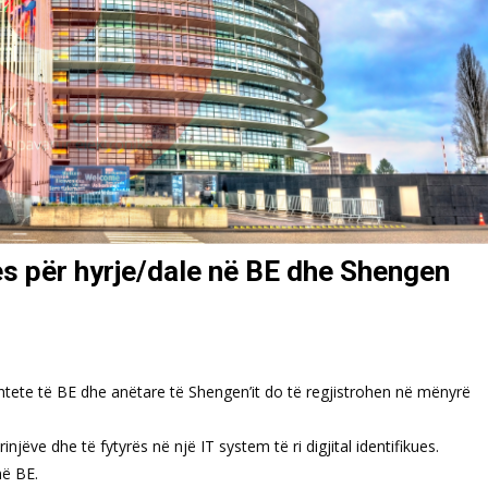
kues për hyrje/dale në BE dhe Shengen
 shtete të BE dhe anëtare të Shengen’it do të regjistrohen në mënyrë
jëve dhe të fytyrës në një IT system të ri digjital identifikues.
në BE.