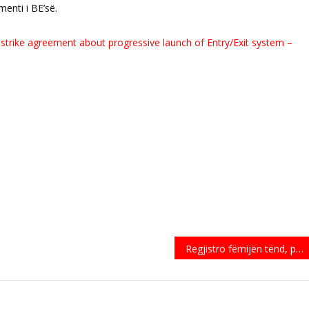
menti i BE’së.
trike agreement about progressive launch of Entry/Exit system –
Regjistro fëmijën tënd, për mësimin FALAS në gjuhën shqipe në Kopenhagë