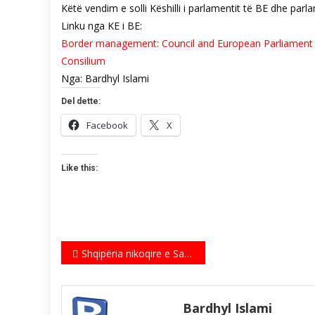
Këtë vendim e solli Këshilli i parlamentit të BE dhe parla
Linku nga KE i BE:
Border management: Council and European Parliament s
Consilium
Nga: Bardhyl Islami
Del dette:
Facebook
X
Like this:
Indlægsnavigation
Shqipëria nikoqire e Samitit të VI të Komitetit Politik Evropian
Bardhyl Islami