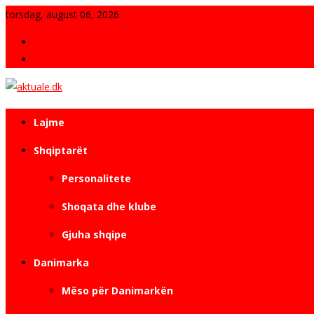
Skip
torsdag, august 06, 2026
to
Fjala e Redaksisë
content
Kontakt
Revistë e pavarur elektronike
aktuale.dk
Lajme
Shqiptarët
Personalitete
Shoqata dhe klube
Gjuha shqipe
Danimarka
Mëso për Danimarkën