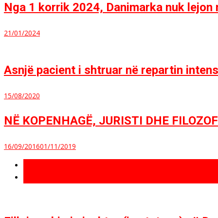
Nga 1 korrik 2024, Danimarka nuk lejon m
21/01/2024
Asnjë pacient i shtruar në repartin inte
15/08/2020
NË KOPENHAGË, JURISTI DHE FILOZO
16/09/2016
01/11/2019
Të fundit
Më të lexuara