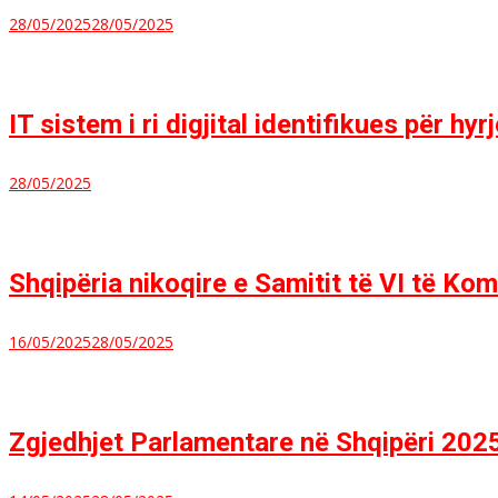
28/05/2025
28/05/2025
IT sistem i ri digjital identifikues për h
28/05/2025
Shqipëria nikoqire e Samitit të VI të Komi
16/05/2025
28/05/2025
Zgjedhjet Parlamentare në Shqipëri 202