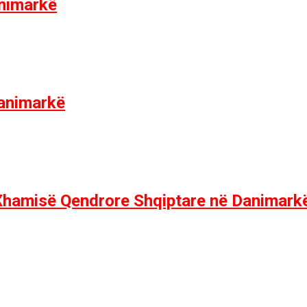
animarkë
Danimarkë
ë Xhamisë Qendrore Shqiptare në Danimark