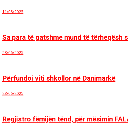
11/08/2025
Sa para të gatshme mund të tërheqësh s
28/06/2025
Përfundoi viti shkollor në Danimarkë
28/06/2025
Regjistro fëmijën tënd, për mësimin FA