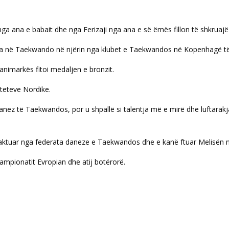
a ana e babait dhe nga Ferizaji nga ana e së ëmës fillon të shkruajë 
t e para në Taekwando në njërin nga klubet e Taekwandos në Kopenhagë 
animarkës fitoi medaljen e bronzit.
hteteve Nordike.
danez të Taekwandos, por u shpallë si talentja më e mirë dhe luftarak
ntaktuar nga federata daneze e Taekwandos dhe e kanë ftuar Melisë
ampionatit Evropian dhe atij botërorë.