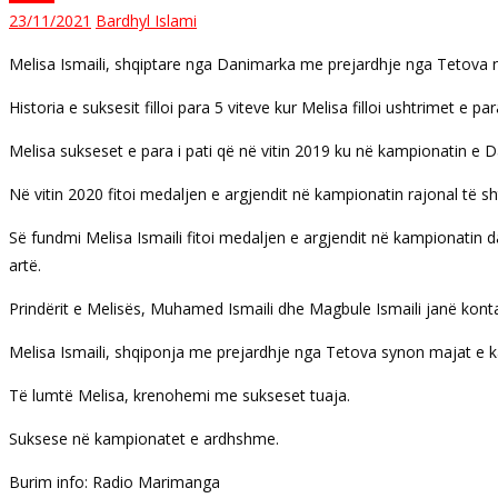
23/11/2021
Bardhyl Islami
Melisa Ismaili, shqiptare nga Danimarka me prejardhje nga Tetova ng
Historia e suksesit filloi para 5 viteve kur Melisa filloi ushtrime
Melisa sukseset e para i pati që në vitin 2019 ku në kampionatin e D
Në vitin 2020 fitoi medaljen e argjendit në kampionatin rajonal të s
Së fundmi Melisa Ismaili fitoi medaljen e argjendit në kampionatin 
artë.
Prindërit e Melisës, Muhamed Ismaili dhe Magbule Ismaili janë ko
Melisa Ismaili, shqiponja me prejardhje nga Tetova synon majat e k
Të lumtë Melisa, krenohemi me sukseset tuaja.
Suksese në kampionatet e ardhshme.
Burim info: Radio Marimanga