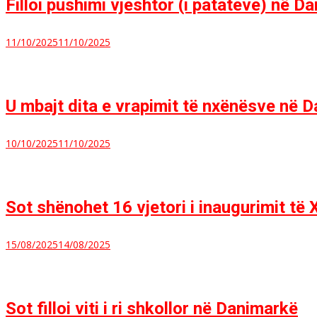
Filloi pushimi vjeshtor (i patateve) në D
11/10/2025
11/10/2025
U mbajt dita e vrapimit të nxënësve në 
10/10/2025
11/10/2025
Sot shënohet 16 vjetori i inaugurimit t
15/08/2025
14/08/2025
Sot filloi viti i ri shkollor në Danimarkë