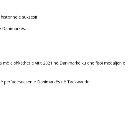
historinë e suksesit.
të Danimarkës.
ja më e shkathët e vitit 2021 në Danimarkë ku dhe fitoi medaljen e
n në përfaqësuesen e Danimarkës në Taekwando.