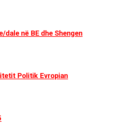
yrje/dale në BE dhe Shengen
tetit Politik Evropian
5