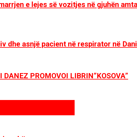
arrjen e lejes së vozitjes në gjuhën amt
nsiv dhe asnjë pacient në respirator në Da
FI DANEZ PROMOVOI LIBRIN”KOSOVA”