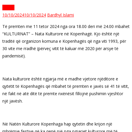
Lajme
10/10/2024
10/10/2024
Bardhyl Islami
Të premten me 11 tetor 2024 nga ora 18.00 deri më 24.00 mbahet
“KULTURNAT” – Nata Kulturore në Kopenhagë. Kjo është një
traditë që organizon komuna e Kopenhagës që nga viti 1993, për
30 vite me rradhë (përveç vitit të kaluar më 2020 për arsye të
pandemisë).
Nata kulturore është ngjarja më e madhe vjetore njëditore e
qytetit të Kopenhagës që mbahet të premten e javës së 41 të vitit,
në fakt në atë ditë të premte nxënësit fillojnë pushimin vjeshtor
një javësh.
Në Natën Kulturore Kopenhaga hap qytetin dhe krijon një
mbrëmje festive që ka qenë një nga ngjarjet kulturore më të