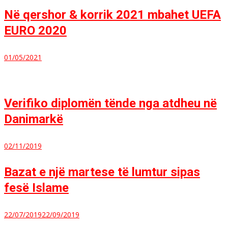
Në qershor & korrik 2021 mbahet UEFA
EURO 2020
01/05/2021
Verifiko diplomën tënde nga atdheu në
Danimarkë
02/11/2019
Bazat e një martese të lumtur sipas
fesë Islame
22/07/2019
22/09/2019