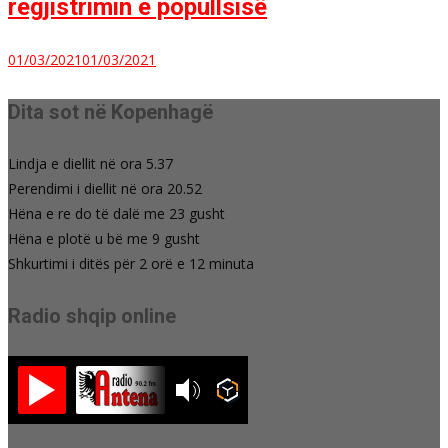
regjistrimin e popullsisë
01/03/2021
01/03/2021
Dita sot në Kopenhagë
Lindja e diellit në ora 5.37
Perendimi i diellit në ora 20.52
Hëna e re do të dalë me 23 gusht
Hëna e plotë u bë me 9 gusht
Shkurtimi i ditës për 2 orë e 12 minuta
Radio shqip online