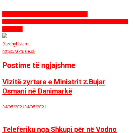
Indlægsnavigation
Danimarka përgatit banorët për situatë krize
Fotografi danez i luftës z.Thomas Sjørup prezantoi librin KOSOVA
NË LUFTË
Bardhyl Islami
https://aktuale.dk
Postime të ngjajshme
Vizitë zyrtare e Ministrit z.Bujar
Osmani në Danimarkë
04/05/2021
04/05/2021
Teleferiku nga Shkupi për në Vodno