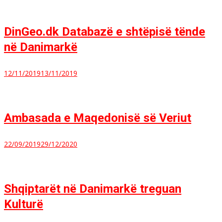
DinGeo.dk Databazë e shtëpisë tënde
në Danimarkë
12/11/2019
13/11/2019
Ambasada e Maqedonisë së Veriut
22/09/2019
29/12/2020
Shqiptarët në Danimarkë treguan
Kulturë