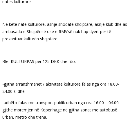
natës kulturore.
Në këtë natë kulturore, asnjë shoqatë shqiptare, asnjë klub dhe as
ambasada e Shqipërisë ose e RMV’së nuk hap dyert për të
prezantuar kulturën shqiptare.
Blej KULTURPAS për 125 DKK dhe fito:
-gjitha arranzhmanet / aktivitete kulturore falas nga ora 18.00-
24.00 si dhe;
-udhëto falas me transport publik urban nga ora 16.00 – 04.00
gjithë mbrëmjen në Kopenhagë në gjitha zonat me autobusë
urban, metro dhe trena.