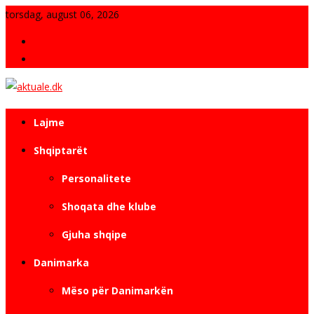
Skip
torsdag, august 06, 2026
to
Fjala e Redaksisë
content
Kontakt
Revistë e pavarur elektronike
aktuale.dk
Lajme
Shqiptarët
Personalitete
Shoqata dhe klube
Gjuha shqipe
Danimarka
Mëso për Danimarkën