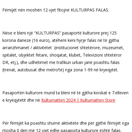
Fëmijët nën moshën 12 vjet fitojnë KULTURPAS FALAS.
Nëse e bleni një “KULTURPAS” pasaportë kulturore prej 125
korona daneze (16 euro), atëherë keni hyrje falas në të gjitha
arranzhmanet / aktivitetet (institucionet shtetërore, muzeumet,
spitalet, objektet fetare, shoqatat, klubet, Televizioni shtetëror
DR, etj.), dhe udhëtimet me trafikun urban janë poashtu falas
(trenat, autobusat dhe metro’të) nga zona 1-99 në kryeqytet.
Pasaportën kulturore mund ta bleni në të gjitha kioskat e 7.elleven
e kryeqytetit dhe në
Kulturnatten 2024 | Kulturnatten Store
Për fëmijët ka poashtu shumë aktivitete dhe për gjithë fëmijët nga
mosha 0 deri më 12 vjet edhe pasaporta kulturore është falas.