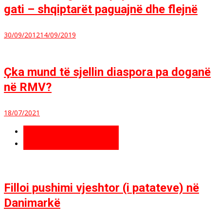
gati – shqiptarët paguajnë dhe flejnë
30/09/2012
14/09/2019
Çka mund të sjellin diaspora pa doganë
në RMV?
18/07/2021
Të fundit
Më të lexuara
Filloi pushimi vjeshtor (i patateve) në
Danimarkë