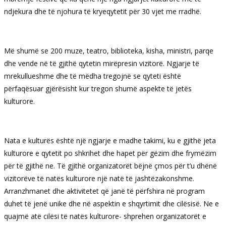
ndjekura dhe të njohura të kryeqytetit për 30 vjet me rradhë.
Më shumë se 200 muze, teatro, biblioteka, kisha, ministri, parqe
dhe vende në të gjithë qytetin mirëpresin vizitorë. Ngjarje të
mrekullueshme dhe të mëdha tregojnë se qyteti është
përfaqësuar gjërësisht kur tregon shumë aspekte të jetës
kulturore.
Nata e kulturës është një ngjarje e madhe takimi, ku e gjithë jeta
kulturore e qytetit po shkrihet dhe hapet për gëzim dhe frymëzim
për të gjithë ne. Të gjithë organizatorët bëjnë çmos për t’u dhënë
vizitorëve të natës kulturore një natë të jashtëzakonshme.
Arranzhmanet dhe aktivitetet që janë të përfshira në program
duhet të jenë unike dhe në aspektin e shqyrtimit dhe cilësisë. Ne e
quajmë atë cilësi të natës kulturore- shprehen organizatorët e