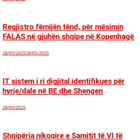
Regjistro fëmijën tënd, për mësimin
FALAS në gjuhën shqipe në Kopenhagë
28/05/2025
28/05/2025
IT sistem i ri digjital identifikues për
hyrje/dale në BE dhe Shengen
28/05/2025
Shqipëria nikoqire e Samitit të VI të