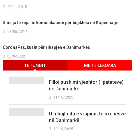
28/11/2015
Shenja të reja në komunikacion për biçikleta në Kopenhagë
18/05/2017
CoronaPas, kusht për rihapjen e Danimarkës
05/04/2021
TË FUNDIT
MË TË LEXUARA
Filloi pushimi vjeshtor (i patateve)
në Danimarkë
11/10/2025
U mbajt dita e vrapimit të nxënësve
në Danimarkë
10/10/2025