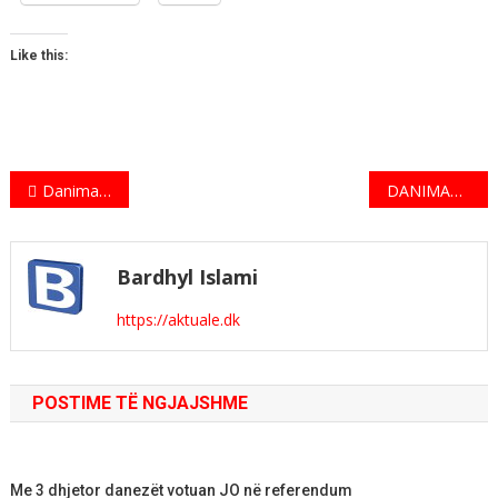
Like this:
Indlægsnavigation
Danimarka hoqi kufizimet vetëm për banorët e saj, jo edhe për turistët!
DANIMARKË: Mbahet Konferencë e mjekëve shqiptarë në Europë
Bardhyl Islami
https://aktuale.dk
POSTIME TË NGJAJSHME
Me 3 dhjetor danezët votuan JO në referendum