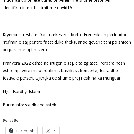
-ndoshta do të jetë duhet të bëhen më shumë teste për
identifikimin e infektimit me covid19.
Kryeministresha e Danimarkës znj. Mette Frederiksen përfundoi
rrëfimin e saj për tre fazat duke theksuar se qeveria tani po shikon
përpara me optimizëm.
Pranvera 2022 është në rrugën e saj, dita zgjatet. Përpara nesh
është një verë me përqafime, bashkësi, koncerte, festa dhe
festivale përsëri. Gjithçka që shumë prej nesh na ka munguar.
Nga: Bardhyl Islami
Burim info: sst.dk dhe ssi.dk
Del dette:
Facebook
X