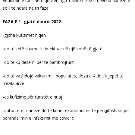
Vendimin e tanishëm që vlen nga 1 shkurt 2022, qeveria daneze e
solli të ndarë në tri faza:
FAZA E 1- gjatë dimrit 2022:
-gjitha kufizimet hiqen
-do të ketë shumë të infektuar në një kohë të gjatë
-do të kujdesemi për të pambrojturit
-do të vazhdojë vaksinimi i popullatës, doza e 4 do t’u jepet të
rrezikuarve
-ca kufizime për turistët e huaj
-autoritetet daneze do të kenë rekomandime të përgjithshme për
parandalimin e infektimit me covid19