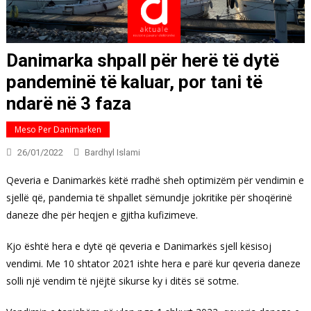
Danimarka shpall për herë të dytë
pandeminë të kaluar, por tani të
ndarë në 3 faza
Meso Per Danimarken
26/01/2022
Bardhyl Islami
Qeveria e Danimarkës këtë rradhë sheh optimizëm për vendimin e
sjellë që, pandemia të shpallet sëmundje jokritike për shoqërinë
daneze dhe për heqjen e gjitha kufizimeve.
Kjo është hera e dytë që qeveria e Danimarkës sjell kësisoj
vendimi. Me 10 shtator 2021 ishte hera e parë kur qeveria daneze
solli një vendim të njëjtë sikurse ky i ditës së sotme.