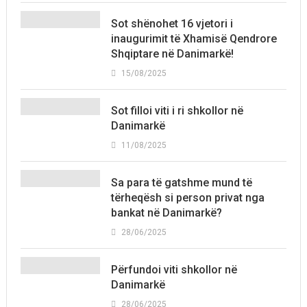
Sot shënohet 16 vjetori i
inaugurimit të Xhamisë Qendrore
Shqiptare në Danimarkë!
15/08/2025
Sot filloi viti i ri shkollor në
Danimarkë
11/08/2025
Sa para të gatshme mund të
tërheqësh si person privat nga
bankat në Danimarkë?
28/06/2025
Përfundoi viti shkollor në
Danimarkë
28/06/2025