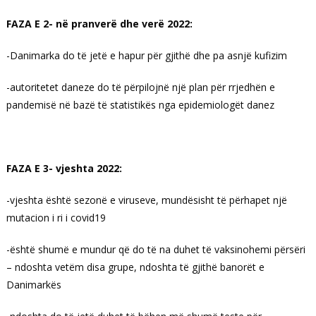
FAZA E 2- në pranverë dhe verë 2022:
-Danimarka do të jetë e hapur për gjithë dhe pa asnjë kufizim
-autoritetet daneze do të përpilojnë një plan për rrjedhën e
pandemisë në bazë të statistikës nga epidemiologët danez
FAZA E 3- vjeshta 2022:
-vjeshta është sezonë e viruseve, mundësisht të përhapet një
mutacion i ri i covid19
-është shumë e mundur që do të na duhet të vaksinohemi përsëri
– ndoshta vetëm disa grupe, ndoshta të gjithë banorët e
Danimarkës