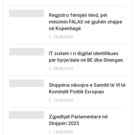
Regjistro fëmijën tënd, për
mësimin FALAS në gjuhën shqipe
në Kopenhagë
28/05/2025
IT sistem i ri digjital identifikues
për hyrje/dale në BE dhe Shengen
28/05/2025
Shqipëria nikoqire e Samitit të VI të
Komitetit Politik Evropian
16/05/2025
Zgjedhjet Parlamentare në
Shqipëri 2025
14/05/2025