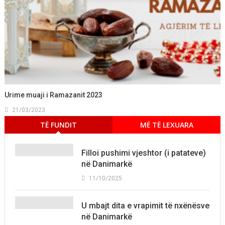
Urime muaji i Ramazanit 2023
21/03/2023
TË FUNDIT
MË TË LEXUARA
Filloi pushimi vjeshtor (i patateve)
në Danimarkë
11/10/2025
U mbajt dita e vrapimit të nxënësve
në Danimarkë