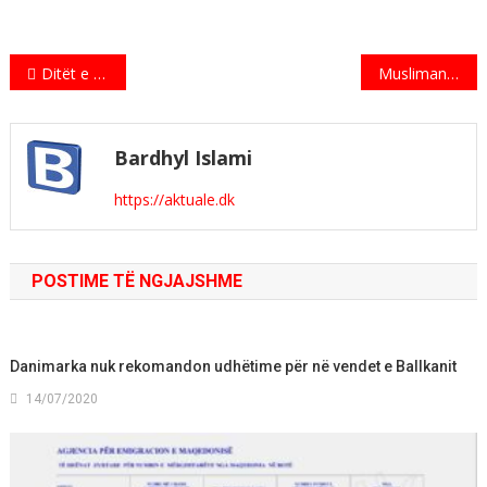
Indlægsnavigation
Ditët e Kulturës Shqiptare në Danimarkë – 2018
Muslimanët, me 1 janar pastruan falas qendrën e Kopenhagës
Bardhyl Islami
https://aktuale.dk
POSTIME TË NGJAJSHME
Danimarka nuk rekomandon udhëtime për në vendet e Ballkanit
14/07/2020