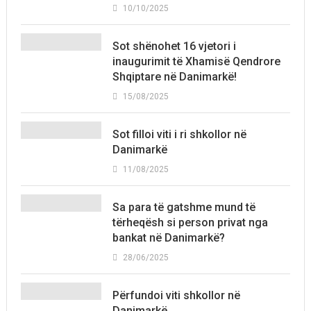
10/10/2025
Sot shënohet 16 vjetori i
inaugurimit të Xhamisë Qendrore
Shqiptare në Danimarkë!
15/08/2025
Sot filloi viti i ri shkollor në
Danimarkë
11/08/2025
Sa para të gatshme mund të
tërheqësh si person privat nga
bankat në Danimarkë?
28/06/2025
Përfundoi viti shkollor në
Danimarkë