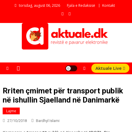
Skip
torsdag, august 06, 2026
Fjala e Redaksisë
Kontakt
to
content
aktuale.dk
Revistë e pavarur elektronike
Aktuale Live
Rriten çmimet për transport publik
në ishullin Sjaelland në Danimarkë
Lajme
27/10/2018
Bardhyl Islami