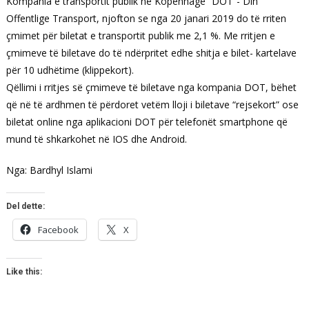
Kompania e transportit publik në Kopenhagë “DOT”- Din
Offentlige Transport, njofton se nga 20 janari 2019 do të rriten
çmimet për biletat e transportit publik me 2,1 %. Me rritjen e
çmimeve të biletave do të ndërpritet edhe shitja e bilet- kartelave
për 10 udhëtime (klippekort).
Qëllimi i rritjes së çmimeve të biletave nga kompania DOT, bëhet
që në të ardhmen të përdoret vetëm lloji i biletave “rejsekort” ose
biletat online nga aplikacioni DOT për telefonët smartphone që
mund të shkarkohet në IOS dhe Android.
Nga: Bardhyl Islami
Del dette:
Facebook
X
Like this: