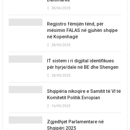
28/06/2025
Regjistro fëmijën tënd, për
mësimin FALAS në gjuhën shqipe
në Kopenhagë
28/05/2025
IT sistem i ri digjital identifikues
për hyrje/dale në BE dhe Shengen
28/05/2025
Shqipëria nikoqire e Samitit të VI të
Komitetit Politik Evropian
16/05/2025
Zgjedhjet Parlamentare në
Shqipëri 2025