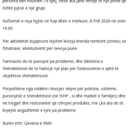
persona nën moshën 14 vjeç, nëse ata janë fëmijë të një prindi që
është pjesë e një grupi.
Kufizimet e reja hyjnë në fuqi ditën e mërkurë, 8 Prill 2020 në orën
16.00.
Për aktivitetet bujqësore lejohet lëvizja brenda territorit (zonës) së
fshatrave, ekskluzivisht për nevoja pune.
Farmacitë do të punojnë pa probleme, dhe Ministria e
Shëndetësisë do të hartojë një plan për funksionimin e qetë të
objekteve shëndetësore.
Përjashtime nga ndalimi i lëvizjes vlejnë për policinë, ushtrinë,
punonjësit e shëndetësisë (në ISHP , si dhe mjekët e familjes) dhe
në tregjet dhe restorantet që ofrojnë produkte, me çka ata do të
kryejnë angazhimet e tyre pa probleme.
Burim info: Qeveria e RMV