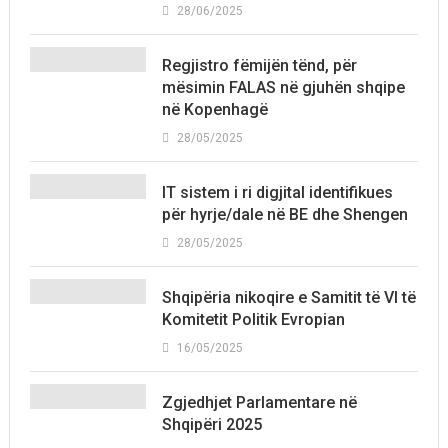
28/06/2025
Regjistro fëmijën tënd, për
mësimin FALAS në gjuhën shqipe
në Kopenhagë
28/05/2025
IT sistem i ri digjital identifikues
për hyrje/dale në BE dhe Shengen
28/05/2025
Shqipëria nikoqire e Samitit të VI të
Komitetit Politik Evropian
16/05/2025
Zgjedhjet Parlamentare në
Shqipëri 2025