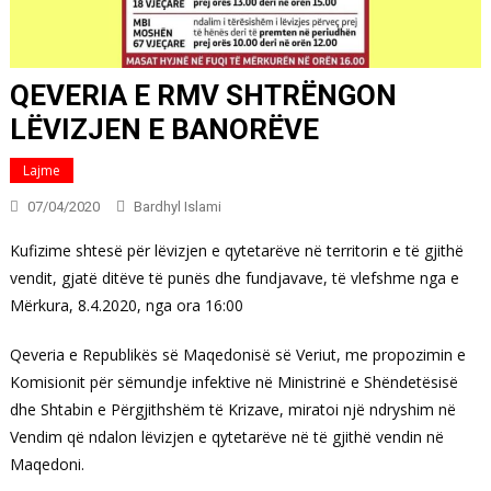
QEVERIA E RMV SHTRËNGON
LËVIZJEN E BANORËVE
Lajme
07/04/2020
Bardhyl Islami
Kufizime shtesë për lëvizjen e qytetarëve në territorin e të gjithë
vendit, gjatë ditëve të punës dhe fundjavave, të vlefshme nga e
Mërkura, 8.4.2020, nga ora 16:00
Qeveria e Republikës së Maqedonisë së Veriut, me propozimin e
Komisionit për sëmundje infektive në Ministrinë e Shëndetësisë
dhe Shtabin e Përgjithshëm të Krizave, miratoi një ndryshim në
Vendim që ndalon lëvizjen e qytetarëve në të gjithë vendin në
Maqedoni.