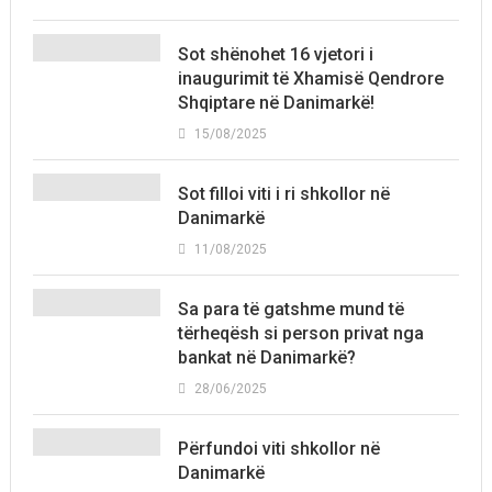
Sot shënohet 16 vjetori i
inaugurimit të Xhamisë Qendrore
Shqiptare në Danimarkë!
15/08/2025
Sot filloi viti i ri shkollor në
Danimarkë
11/08/2025
Sa para të gatshme mund të
tërheqësh si person privat nga
bankat në Danimarkë?
28/06/2025
Përfundoi viti shkollor në
Danimarkë