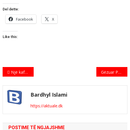
Del dette:
Facebook
X
Like this:
Indlægsnavigation
Një kafshatë nga bota – Shqipëria (En bid af verden – Albanien)
Gëzuar Pashkët
Bardhyl Islami
https://aktuale.dk
POSTIME TË NGJAJSHME