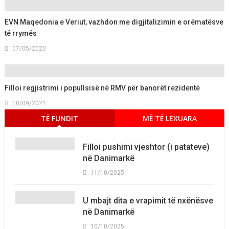
EVN Maqedonia e Veriut, vazhdon me digjitalizimin e orëmatësve
të rrymës
07/05/2020
Filloi regjistrimi i popullsisë në RMV për banorët rezidentë
10/09/2021
TË FUNDIT
MË TË LEXUARA
Filloi pushimi vjeshtor (i patateve)
në Danimarkë
11/10/2025
U mbajt dita e vrapimit të nxënësve
në Danimarkë
10/10/2025