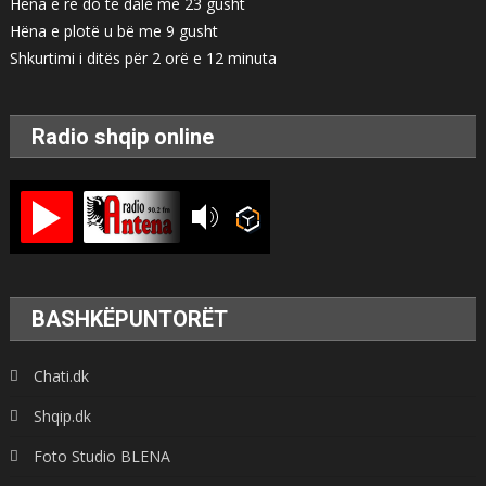
Hëna e re do të dalë me 23 gusht
Hëna e plotë u bë me 9 gusht
Shkurtimi i ditës për 2 orë e 12 minuta
Radio shqip online
BASHKËPUNTORËT
Chati.dk
Shqip.dk
Foto Studio BLENA