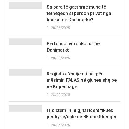
Sa para të gatshme mund të
tërheqësh si person privat nga
bankat në Danimarkë?
28/06/2025
Përfundoi viti shkollor në
Danimarkë
28/06/2025
Regjistro fëmijën tënd, për
mësimin FALAS në gjuhën shqipe
në Kopenhagë
28/05/2025
IT sistem i ri digjital identifikues
për hyrje/dale në BE dhe Shengen
28/05/2025