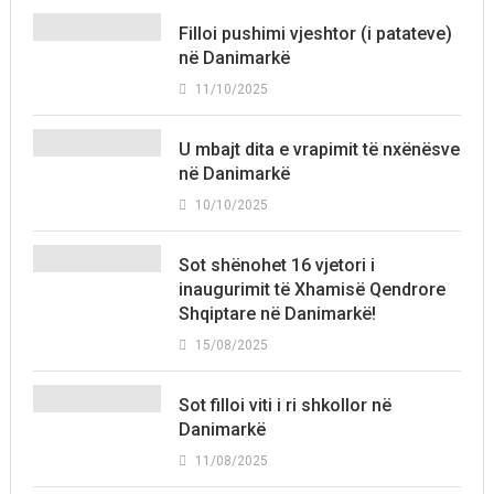
Filloi pushimi vjeshtor (i patateve)
në Danimarkë
11/10/2025
U mbajt dita e vrapimit të nxënësve
në Danimarkë
10/10/2025
Sot shënohet 16 vjetori i
inaugurimit të Xhamisë Qendrore
Shqiptare në Danimarkë!
15/08/2025
Sot filloi viti i ri shkollor në
Danimarkë
11/08/2025