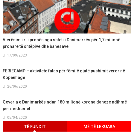
Vlerësim i ri i pronës nga shteti i Danimarkës për 1,7 milionë
pronarë të shtëpive dhe banesave
17/09/2023
FERIECAMP – aktivitete falas për fëmijë gjatë pushimit veror në
Kopenhagë
26/06/2020
Qeveria e Danimarkës ndan 180 milionë korona daneze ndihmë
për mediumet
05/04/2020
TË FUNDIT
MË TË LEXUARA