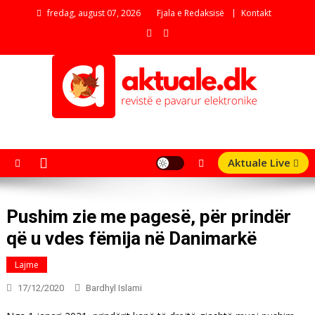
Skip
fredag, august 07, 2026
Fjala e Redaksisë
Kontakt
to
content
aktuale.dk
Revistë e pavarur elektronike
Aktuale Live
Pushim zie me pagesë, për prindër
që u vdes fëmija në Danimarkë
Lajme
17/12/2020
Bardhyl Islami