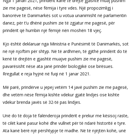
Nga 1 janari 2021, prindërit kanë të drejtë gjashtë muaj pushim
zie me pagesë, nëse fëmija i tyre vdes
. Një propozimligj i
banorëve të Danimarkës sot u votua unanimisht në parlamentin
danez, për t’u dhënë pushim zie të zgjatur me pagesë, për
prindërit që humbin një fëmijë nën moshën 18 vjeç.
Kjo është deklaruar nga Ministria e Punësimit të Danimarkës, sot
në një njoftim për shtyp.
Në të ardhmen, të gjithë prindërit do të
kenë të drejtën e gjashtë muajve pushim zie me pagesë,
pavarësisht nëse ata janë prindër biologjikë ose birësues.
Rregullat e reja hyjnë në fuqi në 1 janar 2021.
Më parë, prindërve u jepej vetëm 14 javë pushim zie me pagesë,
dhe vetëm nëse fëmija kishte vdekur gjatë lindjes ose kishte
vdekur brenda javës së 32-të pas lindjes.
Unë do të doja të falënderoja prindërit e prekur me kësisoj raste,
të cilët kanë pasur kohë dhe vullnet për të ndarë historitë e tyre.
Ata kanë bërë një përshtypje të madhe. Në të njëjtën kohë, unë