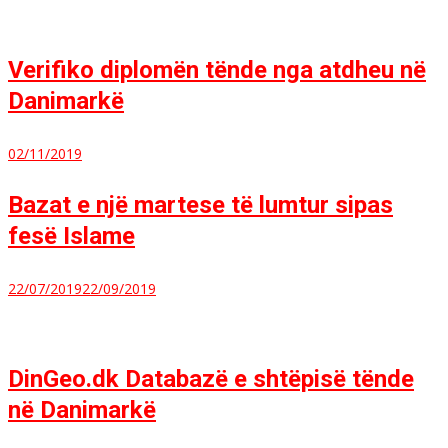
Verifiko diplomën tënde nga atdheu në
Danimarkë
02/11/2019
Bazat e një martese të lumtur sipas
fesë Islame
22/07/2019
22/09/2019
DinGeo.dk Databazë e shtëpisë tënde
në Danimarkë