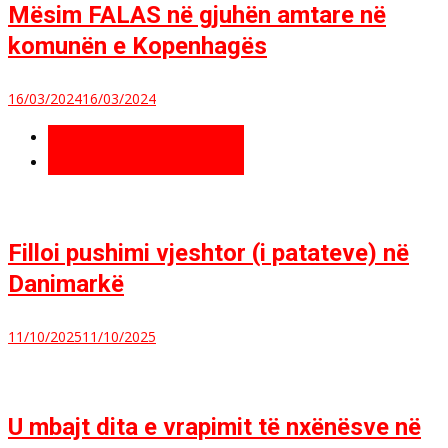
Mësim FALAS në gjuhën amtare në
komunën e Kopenhagës
16/03/2024
16/03/2024
Të fundit
Më të lexuara
Filloi pushimi vjeshtor (i patateve) në
Danimarkë
11/10/2025
11/10/2025
U mbajt dita e vrapimit të nxënësve në