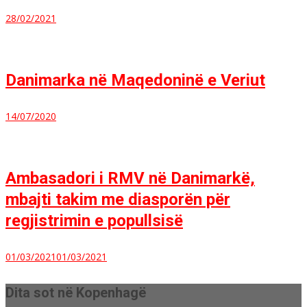
28/02/2021
Danimarka në Maqedoninë e Veriut
14/07/2020
Ambasadori i RMV në Danimarkë,
mbajti takim me diasporën për
regjistrimin e popullsisë
01/03/2021
01/03/2021
Dita sot në Kopenhagë