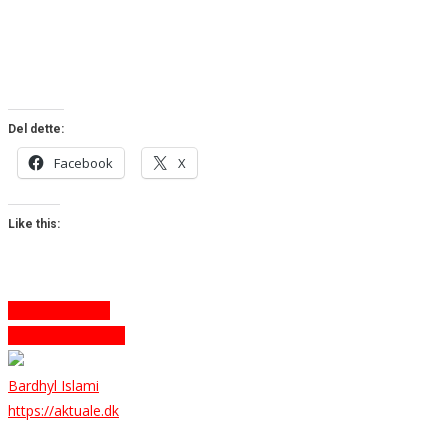
Del dette:
Facebook
X
Like this:
Indlægsnavigation
Gëzuar Pashkët
Apel për donacion
Bardhyl Islami
https://aktuale.dk