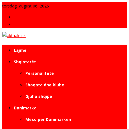
Skip
torsdag, august 06, 2026
to
Fjala e Redaksisë
content
Kontakt
Revistë e pavarur elektronike
aktuale.dk
Lajme
Shqiptarët
Personalitete
Shoqata dhe klube
Gjuha shqipe
Danimarka
Mëso për Danimarkën