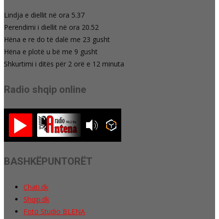
Lindja e diellit në ora 5.37
Perendimi i diellit në ora 20.52
Hëna e re do të dalë me 23 gusht
Hëna e plotë u bë me 9 gusht
Shkurtimi i ditës për 2 orë e 12 minuta
Radio shqip online
BASHKËPUNTORËT
Chati.dk
Shqip.dk
Foto Studio BLENA