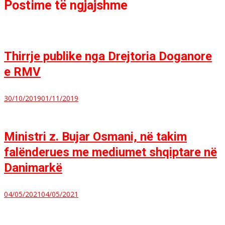
Postime të ngjajshme
Thirrje publike nga Drejtoria Doganore
e RMV
30/10/2019
01/11/2019
Ministri z. Bujar Osmani, në takim
falënderues me mediumet shqiptare në
Danimarkë
04/05/2021
04/05/2021