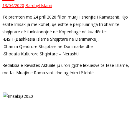
13/04/2020
Bardhyl Islami
Të premten me 24 prill 2020 fillon muaji i shenjtë i Ramazanit. Kjo
është Imsakija me kohët, që është e përpiluar nga tri xhamitë
shqiptare që funksionojnë në Kopenhagë në kuadër të:
-BISH (Bashkësia Islame Shqiptare në Danimarkë),
-Xhamia Qendrore Shqiptare në Danimarkë dhe
-Shoqata Kulturore Shqiptare – Nerashti
Redaksia e Revistës Aktuale ju uron gjithë lexuesve të fesë Islame,
me fat Muajin e Ramazanit dhe agjërim të lehtë.