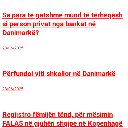
Sa para të gatshme mund të tërheqësh
si person privat nga bankat në
Danimarkë?
28/06/2025
Përfundoi viti shkollor në Danimarkë
28/06/2025
Regjistro fëmijën tënd, për mësimin
FALAS në gjuhën shqipe në Kopenhagë