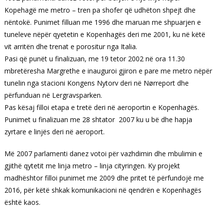
Kopehagë me metro – tren pa shofer që udhëton shpejt dhe
nëntokë. Punimet filluan me 1996 dhe maruan me shpuarjen e
tuneleve nëpër qyetetin e Kopenhagës deri me 2001, ku në këtë
vit arritën dhe trenat e porositur nga Italia.
Pasi që punët u finalizuan, me 19 tetor 2002 në ora 11.30
mbretëresha Margrethe e inauguroi gjiron e pare me metro nëpër
tunelin nga stacioni Kongens Nytorv deri në Nørreport dhe
përfunduan në Lergravsparken.
Pas kësaj filloi etapa e tretë deri në aeroportin e Kopenhagës.
Punimet u finalizuan me 28 shtator 2007 ku u bë dhe hapja
zyrtare e linjës deri në aeroport.
Më 2007 parlamenti danez votoi për vazhdimin dhe mbulimin e
gjithë qytetit me linja metro – linja cityringen. Ky projekt
madhështor filloi punimet me 2009 dhe pritet të përfundojë me
2016, për këtë shkak komunikacioni në qendrën e Kopenhagës
është kaos.