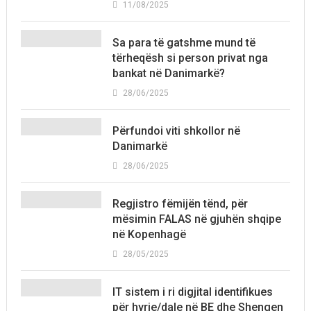
11/08/2025
Sa para të gatshme mund të
tërheqësh si person privat nga
bankat në Danimarkë?
28/06/2025
Përfundoi viti shkollor në
Danimarkë
28/06/2025
Regjistro fëmijën tënd, për
mësimin FALAS në gjuhën shqipe
në Kopenhagë
28/05/2025
IT sistem i ri digjital identifikues
për hyrje/dale në BE dhe Shengen