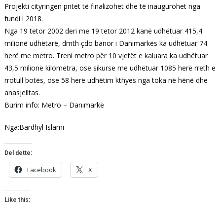
Projekti cityringen pritet të finalizohet dhe të inaugurohet nga
fundi i 2018.
Nga 19 tetor 2002 deri me 19 tetor 2012 kanë udhëtuar 415,4
milionë udhëtarë, dmth çdo banor i Danimarkës ka udhëtuar 74
herë me metro. Treni metro për 10 vjetët e kaluara ka udhëtuar
43,5 milionë kilometra, ose sikurse me udhëtuar 1085 herë rreth e
rrotull botës, ose 58 herë udhëtim kthyes nga toka në hënë dhe
anasjelltas.
Burim info: Metro – Danimarkë
Nga:Bardhyl Islami
Del dette:
Facebook
X
Like this: