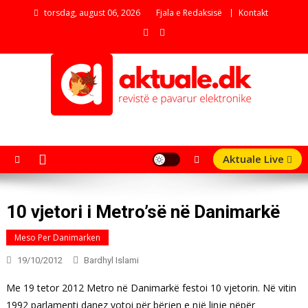
Skip
torsdag, august 06, 2026
Fjala e Redaksisë
Kontakt
to
content
aktuale.dk
Revistë e pavarur elektronike
Aktuale Live
10 vjetori i Metro’së në Danimarkë
Meso Per Danimarken
19/10/2012
Bardhyl Islami
Me 19 tetor 2012 Metro në Danimarkë festoi 10 vjetorin. Në vitin
1992 parlamenti danez votoi për bërjen e një linje nëpër