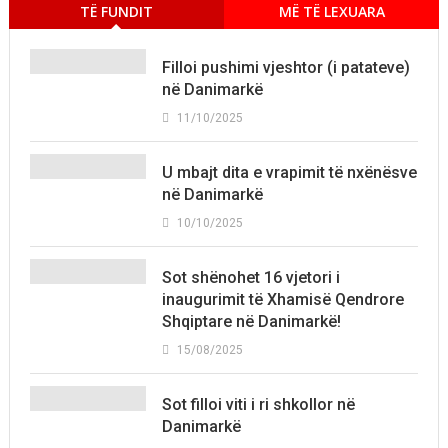
TË FUNDIT
MË TË LEXUARA
Filloi pushimi vjeshtor (i patateve)
në Danimarkë
11/10/2025
U mbajt dita e vrapimit të nxënësve
në Danimarkë
10/10/2025
Sot shënohet 16 vjetori i
inaugurimit të Xhamisë Qendrore
Shqiptare në Danimarkë!
15/08/2025
Sot filloi viti i ri shkollor në
Danimarkë