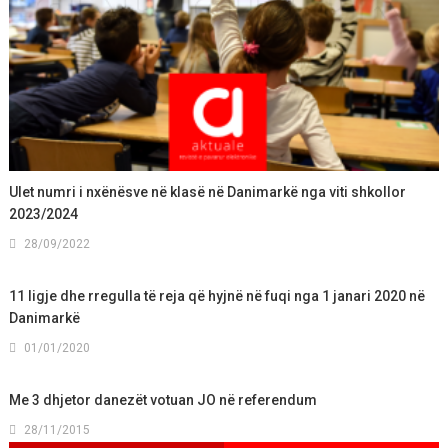
Ulet numri i nxënësve në klasë në Danimarkë nga viti shkollor
2023/2024
28/09/2022
11 ligje dhe rregulla të reja që hyjnë në fuqi nga 1 janari 2020 në
Danimarkë
01/01/2020
Me 3 dhjetor danezët votuan JO në referendum
28/11/2015