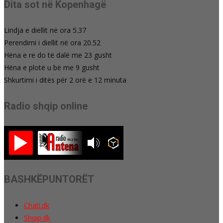
Dita sot në Kopenhagë
Lindja e diellit në ora 5.37
Perendimi i diellit në ora 20.52
Hëna e re do të dalë me 23 gusht
Hëna e plotë u bë me 9 gusht
Shkurtimi i ditës për 2 orë e 12 minuta
Radio shqip online
BASHKËPUNTORËT
Chati.dk
Shqip.dk