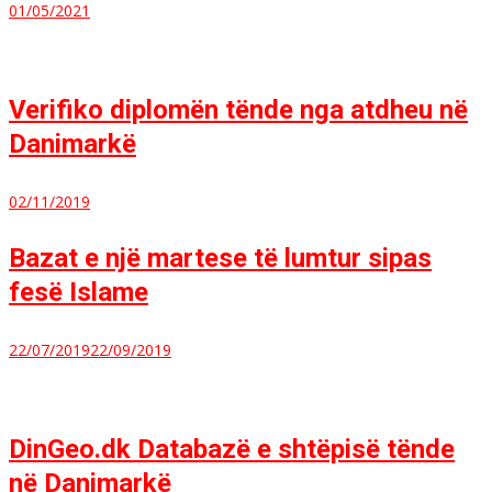
01/05/2021
Verifiko diplomën tënde nga atdheu në
Danimarkë
02/11/2019
Bazat e një martese të lumtur sipas
fesë Islame
22/07/2019
22/09/2019
DinGeo.dk Databazë e shtëpisë tënde
në Danimarkë