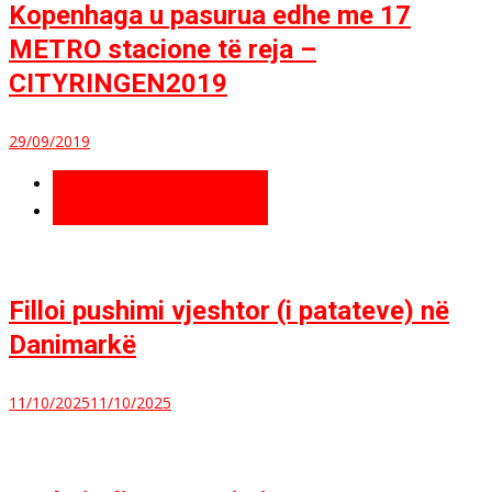
Kopenhaga u pasurua edhe me 17
METRO stacione të reja –
CITYRINGEN2019
29/09/2019
Të fundit
Më të lexuara
Filloi pushimi vjeshtor (i patateve) në
Danimarkë
11/10/2025
11/10/2025