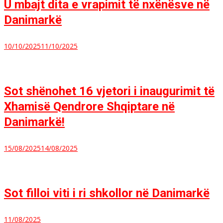
U mbajt dita e vrapimit të nxënësve në
Danimarkë
10/10/2025
11/10/2025
Sot shënohet 16 vjetori i inaugurimit të
Xhamisë Qendrore Shqiptare në
Danimarkë!
15/08/2025
14/08/2025
Sot filloi viti i ri shkollor në Danimarkë
11/08/2025