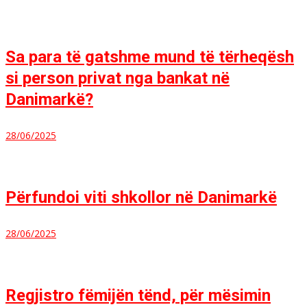
Sa para të gatshme mund të tërheqësh
si person privat nga bankat në
Danimarkë?
28/06/2025
Përfundoi viti shkollor në Danimarkë
28/06/2025
Regjistro fëmijën tënd, për mësimin