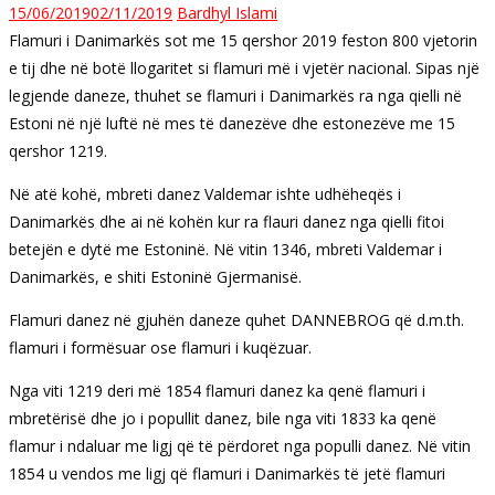
15/06/2019
02/11/2019
Bardhyl Islami
Flamuri i Danimarkës sot me 15 qershor 2019 feston 800 vjetorin
e tij dhe në botë llogaritet si flamuri më i vjetër nacional. Sipas një
legjende daneze, thuhet se flamuri i Danimarkës ra nga qielli në
Estoni në një luftë në mes të danezëve dhe estonezëve me 15
qershor 1219.
Në atë kohë, mbreti danez Valdemar ishte udhëheqës i
Danimarkës dhe ai në kohën kur ra flauri danez nga qielli fitoi
betejën e dytë me Estoninë. Në vitin 1346, mbreti Valdemar i
Danimarkës, e shiti Estoninë Gjermanisë.
Flamuri danez në gjuhën daneze quhet DANNEBROG që d.m.th.
flamuri i formësuar ose flamuri i kuqëzuar.
Nga viti 1219 deri më 1854 flamuri danez ka qenë flamuri i
mbretërisë dhe jo i popullit danez, bile nga viti 1833 ka qenë
flamur i ndaluar me ligj që të përdoret nga populli danez. Në vitin
1854 u vendos me ligj që flamuri i Danimarkës të jetë flamuri