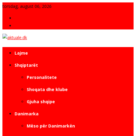
Skip
torsdag, august 06, 2026
to
Fjala e Redaksisë
content
Kontakt
Revistë e pavarur elektronike
aktuale.dk
Lajme
Shqiptarët
Personalitete
Shoqata dhe klube
Gjuha shqipe
Danimarka
Mëso për Danimarkën