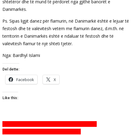
shtetëror dhe të mund të përdoret nga gjithë banorët e
Danimarkës.
Ps. Sipas ligjit danez për flamurin, në Danimarkë është e lejuar të
festosh dhe të valëvitësh vetëm me flamurin danez, d.m.th. në
territorin e Danimarkës është e ndaluar të festosh dhe të
valëvitësh flamur të një shteti tjetër.
Nga: Bardhyl Islami
Del dette:
Facebook
X
Like this:
Indlægsnavigation
Zgjedhjet 2019 – Fitoi blloku i kuq në Danimarkë
Sot u formua qeveria e re e Danimarkës