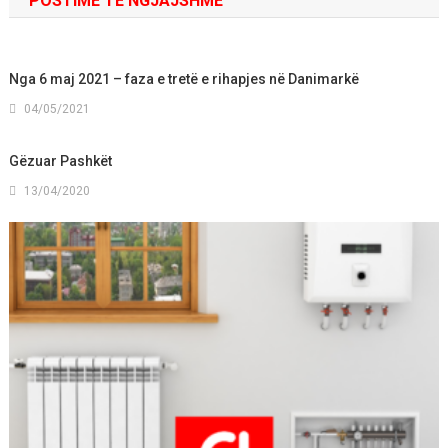
POSTIME TË NGJAJSHME
Nga 6 maj 2021 – faza e tretë e rihapjes në Danimarkë
04/05/2021
Gëzuar Pashkët
13/04/2020