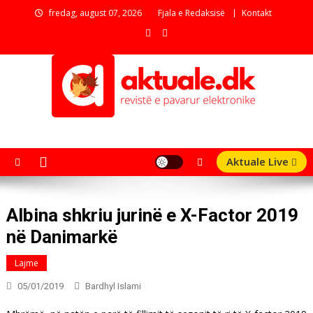
Skip
fredag, august 07, 2026
Fjala e Redaksisë
Kontakt
to
content
aktuale.dk
Revistë e pavarur elektronike
Aktuale Live
Albina shkriu jurinë e X-Factor 2019
në Danimarkë
Lajme
05/01/2019
Bardhyl Islami