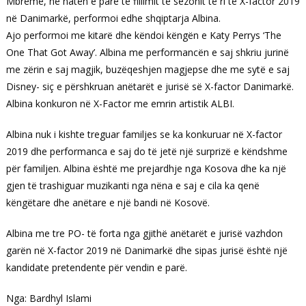
Mbrëmë, në natën e parë të fillimit të sezonit të ri të X-factor 2019
në Danimarkë, performoi edhe shqiptarja Albina.
Ajo performoi me kitarë dhe këndoi këngën e Katy Perrys ‘The
One That Got Away’. Albina me performancën e saj shkriu jurinë
me zërin e saj magjik, buzëqeshjen magjepse dhe me sytë e saj
Disney- siç e përshkruan anëtarët e jurisë së X-factor Danimarkë.
Albina konkuron në X-Factor me emrin artistik ALBI.
Albina nuk i kishte treguar familjes se ka konkuruar në X-factor
2019 dhe performanca e saj do të jetë një surprizë e këndshme
për familjen. Albina është me prejardhje nga Kosova dhe ka një
gjen të trashiguar muzikanti nga nëna e saj e cila ka qenë
këngëtare dhe anëtare e një bandi në Kosovë.
Albina me tre PO- të forta nga gjithë anëtarët e jurisë vazhdon
garën në X-factor 2019 në Danimarkë dhe sipas jurisë është një
kandidate pretendente për vendin e parë.
Nga: Bardhyl Islami