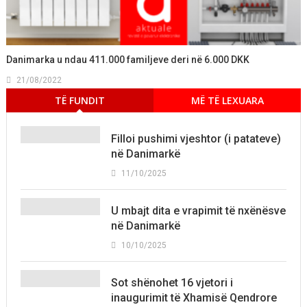
Danimarka u ndau 411.000 familjeve deri në 6.000 DKK
21/08/2022
TË FUNDIT
MË TË LEXUARA
Filloi pushimi vjeshtor (i patateve)
në Danimarkë
11/10/2025
U mbajt dita e vrapimit të nxënësve
në Danimarkë
10/10/2025
Sot shënohet 16 vjetori i
inaugurimit të Xhamisë Qendrore