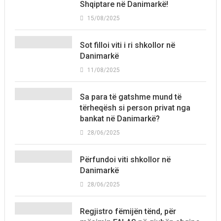
Shqiptare në Danimarkë!
15/08/2025
Sot filloi viti i ri shkollor në
Danimarkë
11/08/2025
Sa para të gatshme mund të
tërheqësh si person privat nga
bankat në Danimarkë?
28/06/2025
Përfundoi viti shkollor në
Danimarkë
28/06/2025
Regjistro fëmijën tënd, për