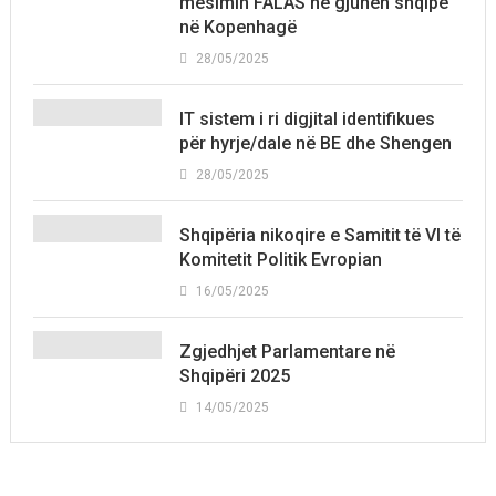
mësimin FALAS në gjuhën shqipe
në Kopenhagë
28/05/2025
IT sistem i ri digjital identifikues
për hyrje/dale në BE dhe Shengen
28/05/2025
Shqipëria nikoqire e Samitit të VI të
Komitetit Politik Evropian
16/05/2025
Zgjedhjet Parlamentare në
Shqipëri 2025
14/05/2025