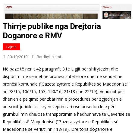
Thirrje publike nga Drejtoria
Doganore e RMV
Lajme
30/10/2019
Bardhyl Islami
Në baze të nenit 42 paragrafit 3 të Ligjit për shfrytëzim dhe
disponim me sendet në pronësi shtetërore dhe me sendet në
pronësi komunale (“Gazeta zyrtare e Republikës së Maqedonisë”
nr. 78/15, 106/15, 153, 190/16, 21/18 dhe 22/19), Vendimit për
dhënien e pëlqimit për zbatimin e procedurës për zgjedhjen e
personit juridik i cili kryen veprimtari ose posedon leje për
grumbullimin dhe/ose transportimin e hedhurinave të Qeverisë së
Republikës së Maqedonisë (“Gazeta zyrtare e Republikës së
Maqedonisë së Veriut” nr. 118/19), Drejtoria doganore e