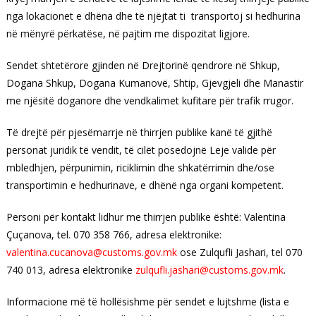
nga lokacionet e dhëna dhe të njëjtat ti transportoj si hedhurina
në mënyrë përkatëse, në pajtim me dispozitat ligjore.
Sendet shtetërore gjinden në Drejtorinë qendrore në Shkup,
Dogana Shkup, Dogana Kumanovë, Shtip, Gjevgjeli dhe Manastir
me njësitë doganore dhe vendkalimet kufitare për trafik rrugor.
Të drejtë për pjesëmarrje në thirrjen publike kanë të gjithë
personat juridik të vendit, të cilët posedojnë Leje valide për
mbledhjen, përpunimin, riciklimin dhe shkatërrimin dhe/ose
transportimin e hedhurinave, e dhënë nga organi kompetent.
Personi për kontakt lidhur me thirrjen publike është: Valentina
Çuçanova, tel. 070 358 766, adresa elektronike:
valentina.cucanova@customs.gov.mk
ose Zulqufli Jashari, tel 070
740 013, adresa elektronike
zulqufli.jashari@customs.gov.mk
.
Informacione më të hollësishme për sendet e lujtshme (lista e