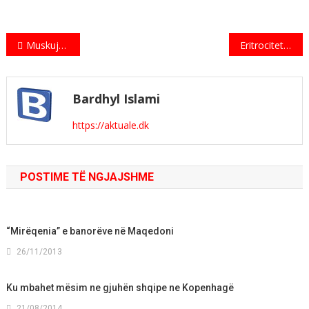
Indlægsnavigation
Muskujt e trupit të njeriut
Eritrocitet
Bardhyl Islami
https://aktuale.dk
POSTIME TË NGJAJSHME
“Mirëqenia” e banorëve në Maqedoni
26/11/2013
Ku mbahet mësim ne gjuhën shqipe ne Kopenhagë
21/08/2014