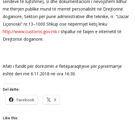
sendeve të lujtshme), si dhe dokumentacioni i nevojshëm lidhur
me thirrjen publike mund të merret personalisht në Drejtorinë
doganore, Sektori për punë administrative dhe teknike, rr. “Llazar
Liçenoski” nr.13–1000 Shkup ose nëpërmjet këtij linku
http://www.customs.gov.mk
i shpallur në faqen e internetit të
Drejtorisë doganore.
Afati i fundit për dorëzimin e fletëparaqitjeve për pjesëmarrje
është deri më 6.11.2018 në ora 16:30.
Del dette:
Facebook
X
Like this: