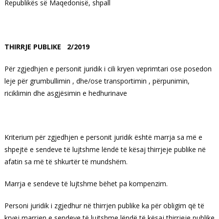
Republikës së Maqedonisë, shpall
THIRRJE PUBLIKE 2/2019
Për zgjedhjen e personit juridik i cili kryen veprimtari ose posedon
leje për grumbullimin , dhe/ose transportimin , përpunimin,
riciklimin dhe asgjësimin e hedhurinave
Kriterium për zgjedhjen e personit juridik është marrja sa më e
shpejtë e sendeve të lujtshme lëndë të kësaj thirrjeje publike në
afatin sa më të shkurtër të mundshëm.
Marrja e sendeve të lujtshme bëhet pa kompenzim.
Personi juridik i zgjedhur në thirrjen publike ka për obligim që të
kryej marrjen e sendeve të lujtshme lëndë të kësaj thirrjeje publike