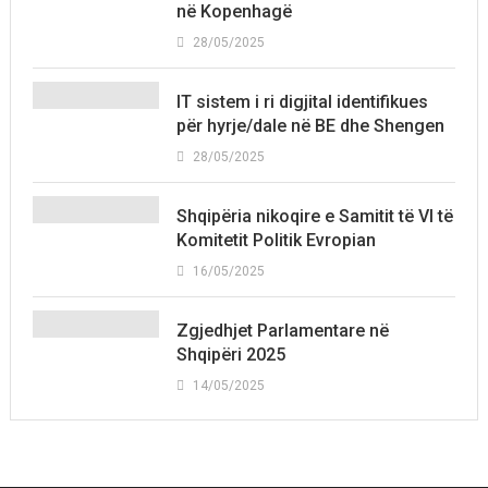
në Kopenhagë
28/05/2025
IT sistem i ri digjital identifikues
për hyrje/dale në BE dhe Shengen
28/05/2025
Shqipëria nikoqire e Samitit të VI të
Komitetit Politik Evropian
16/05/2025
Zgjedhjet Parlamentare në
Shqipëri 2025
14/05/2025