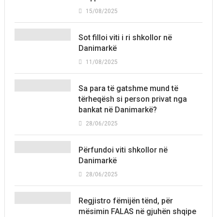
15/08/2025
Sot filloi viti i ri shkollor në
Danimarkë
11/08/2025
Sa para të gatshme mund të
tërheqësh si person privat nga
bankat në Danimarkë?
28/06/2025
Përfundoi viti shkollor në
Danimarkë
28/06/2025
Regjistro fëmijën tënd, për
mësimin FALAS në gjuhën shqipe