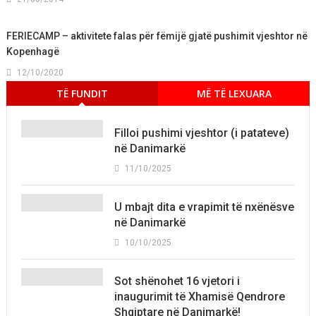
FERIECAMP – aktivitete falas për fëmijë gjatë pushimit vjeshtor në
Kopenhagë
12/10/2020
TË FUNDIT
MË TË LEXUARA
Filloi pushimi vjeshtor (i patateve)
në Danimarkë
11/10/2025
U mbajt dita e vrapimit të nxënësve
në Danimarkë
10/10/2025
Sot shënohet 16 vjetori i
inaugurimit të Xhamisë Qendrore
Shqiptare në Danimarkë!