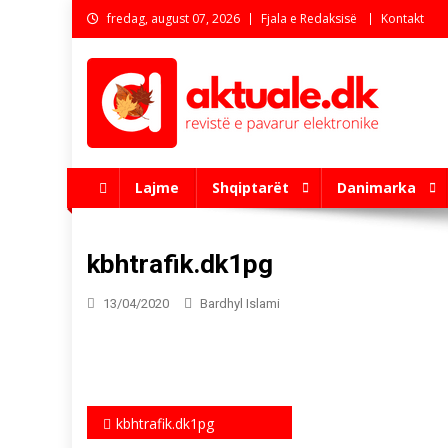
Skip
fredag, august 07, 2026
Fjala e Redaksisë
Kontakt
to
content
aktuale.dk
Revistë e pavarur elektronike
Lajme
Shqiptarët
Danimarka
kbhtrafik.dk1pg
13/04/2020
Bardhyl Islami
Indlægsnavigation
kbhtrafik.dk1pg