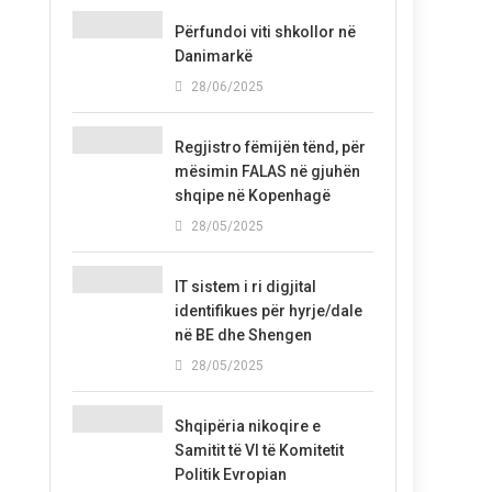
Përfundoi viti shkollor në
Danimarkë
28/06/2025
Regjistro fëmijën tënd, për
mësimin FALAS në gjuhën
shqipe në Kopenhagë
28/05/2025
IT sistem i ri digjital
identifikues për hyrje/dale
në BE dhe Shengen
28/05/2025
Shqipëria nikoqire e
Samitit të VI të Komitetit
Politik Evropian