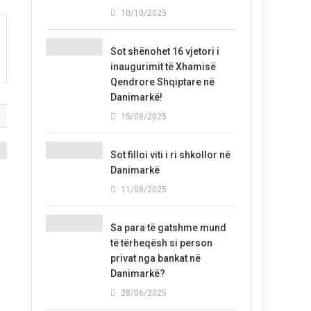
10/10/2025
Sot shënohet 16 vjetori i
inaugurimit të Xhamisë
Qendrore Shqiptare në
Danimarkë!
15/08/2025
Sot filloi viti i ri shkollor në
Danimarkë
11/08/2025
Sa para të gatshme mund
të tërheqësh si person
privat nga bankat në
Danimarkë?
28/06/2025