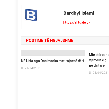
Bardhyl Islami
https://aktuale.dk
POSTIME TË NGJAJSHME
Mbretëresha
vjetorin e çl
KF Liria nga Danimarka me trajnerë të ri
në dritare
21/04/2021
05/04/2021