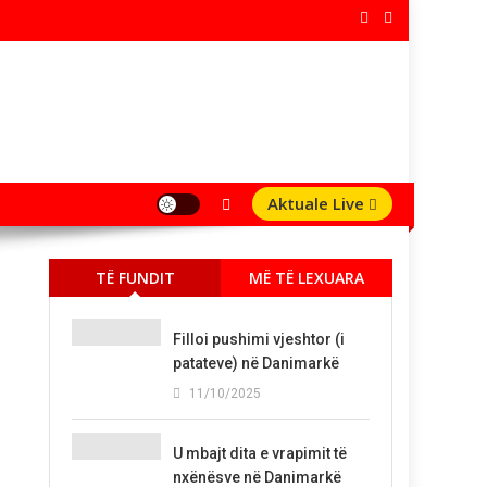
Aktuale Live
TË FUNDIT
MË TË LEXUARA
Filloi pushimi vjeshtor (i
patateve) në Danimarkë
11/10/2025
U mbajt dita e vrapimit të
nxënësve në Danimarkë