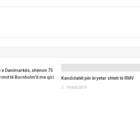
 e Danimarkës, shënon 75
irimit të Bornholm’it me qiri
Kandidatët për kryetar shteti të RMV
19/04/2019