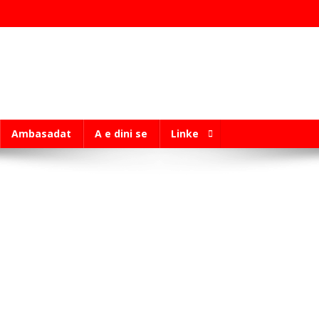
Ambasadat
A e dini se
Linke