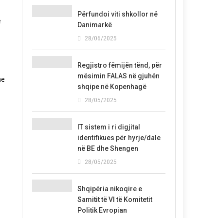
Përfundoi viti shkollor në
e
Danimarkë
28/06/2025
Regjistro fëmijën tënd, për
mësimin FALAS në gjuhën
he
shqipe në Kopenhagë
28/05/2025
IT sistem i ri digjital
identifikues për hyrje/dale
në BE dhe Shengen
28/05/2025
Shqipëria nikoqire e
Samitit të VI të Komitetit
Politik Evropian