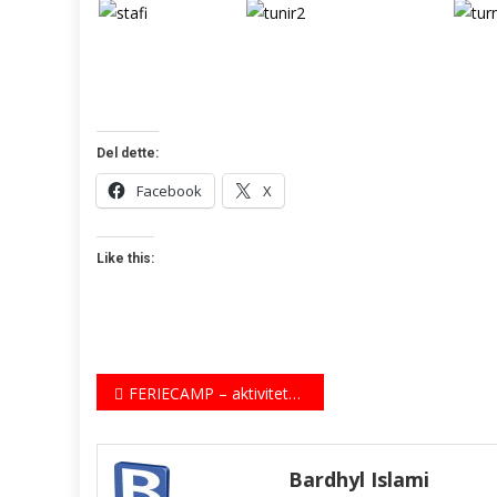
Del dette:
Facebook
X
Like this:
Indlægsnavigation
FERIECAMP – aktivitete falas për fëmijë gjatë pushimit veror në Kopenhagë
Bardhyl Islami