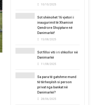
10/10/2025
Sot shënohet 16 vjetori i
inaugurimit të Xhamisë
Qendrore Shqiptare në
Danimarkë!
15/08/2025
Sot filloi viti i ri shkollor në
Danimarkë
11/08/2025
Sa para të gatshme mund
të tërheqësh si person
privat nga bankat në
Danimarkë?
28/06/2025