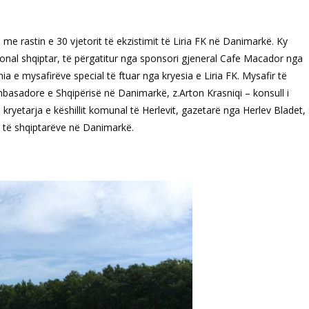
 me rastin e 30 vjetorit të ekzistimit të Liria FK në Danimarkë. Ky
onal shqiptar, të përgatitur nga sponsori gjeneral Cafe Macador nga
 e mysafirëve special të ftuar nga kryesia e Liria FK. Mysafir të
mbasadore e Shqipërisë në Danimarkë, z.Arton Krasniqi – konsull i
etarja e këshillit komunal të Herlevit, gazetarë nga Herlev Bladet, 
e të shqiptarëve në Danimarkë.