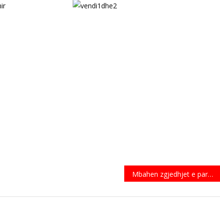
Mbahen zgjedhjet e parakohshme parlamentare në Maqedoninë e Veriut