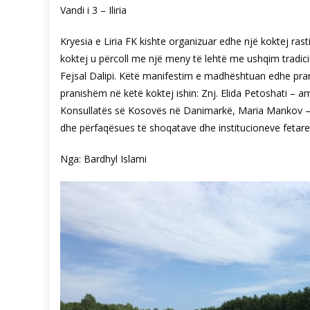
Vandi i 3 – Iliria
Kryesia e Liria FK kishte organizuar edhe një koktej rasti
koktej u përcoll me një meny të lehtë me ushqim tradici
Fejsal Dalipi. Këtë manifestim e madhështuan edhe prania
pranishëm në këtë koktej ishin: Znj. Elida Petoshati – a
Konsullatës së Kosovës në Danimarkë, Maria Mankov – kry
dhe përfaqësues të shoqatave dhe institucioneve fetar
Nga: Bardhyl Islami