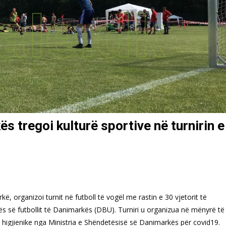
s tregoi kulturë sportive në turnirin e
rkë, organizoi turnit në futboll të vogël me rastin e 30 vjetorit të
ës së futbollit të Danimarkës (DBU). Turniri u organizua në mënyrë të
 higjienike nga Ministria e Shëndetësisë së Danimarkës për covid19.