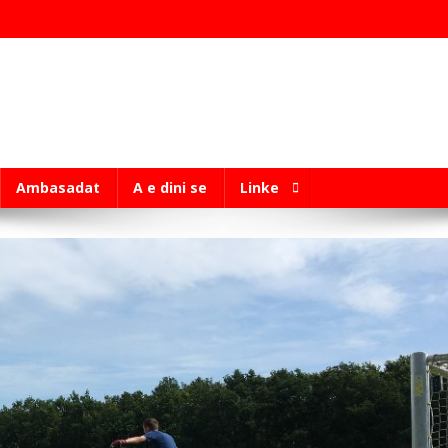
Ambasadat
A e dini se
Linke