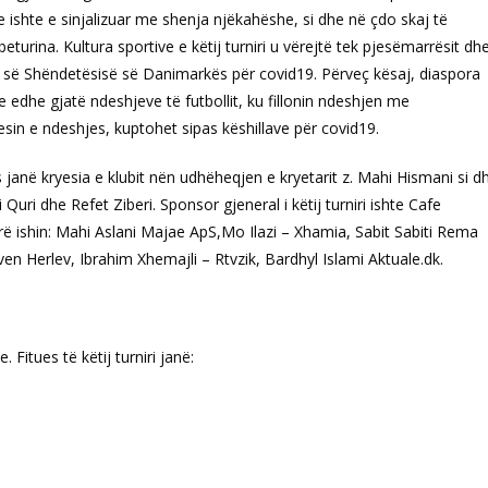
e ishte e sinjalizuar me shenja njëkahëshe, si dhe në çdo skaj të
turina. Kultura sportive e këtij turniri u vërejtë tek pjesëmarrësit dh
risë së Shëndetësisë së Danimarkës për covid19. Përveç kësaj, diaspora
e edhe gjatë ndeshjeve të futbollit, ku fillonin ndeshjen me
in e ndeshjes, kuptohet sipas këshillave për covid19.
janë kryesia e klubit nën udhëheqjen e kryetarit z. Mahi Hismani si d
 Quri dhe Refet Ziberi. Sponsor gjeneral i këtij turniri ishte Cafe
ë ishin: Mahi Aslani Majae ApS,Mo Ilazi – Xhamia, Sabit Sabiti Rema
en Herlev, Ibrahim Xhemajli – Rtvzik, Bardhyl Islami Aktuale.dk.
Fitues të këtij turniri janë: