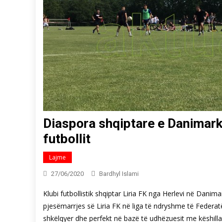
Diaspora shqiptare e Danimarkë
futbollit
Lajme
27/06/2020
Bardhyl Islami
Klubi futbollistik shqiptar Liria FK nga Herlevi në Danima
pjesëmarrjes së Liria FK në liga të ndryshme të Federat
shkëlqyer dhe perfekt në bazë të udhëzuesit me këshilla