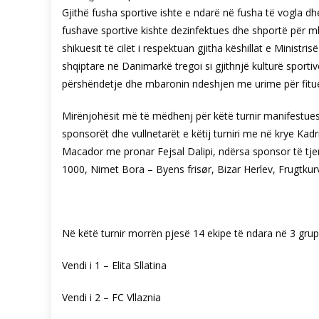
Gjithë fusha sportive ishte e ndarë në fusha të vogla dh
fushave sportive kishte dezinfektues dhe shportë për mbe
shikuesit të cilët i respektuan gjitha këshillat e Minist
shqiptare në Danimarkë tregoi si gjithnjë kulturë sportiv
përshëndetje dhe mbaronin ndeshjen me urime për fitues
Mirënjohësit më të mëdhenj për këtë turnir manifestues 
sponsorët dhe vullnetarët e këtij turniri me në krye Kadri
Macador me pronar Fejsal Dalipi, ndërsa sponsor të tjer
1000, Nimet Bora – Byens frisør, Bizar Herlev, Frugtkurv
Në këtë turnir morrën pjesë 14 ekipe të ndara në 3 grupe. 
Vendi i 1 – Elita Sllatina
Vendi i 2 – FC Vllaznia