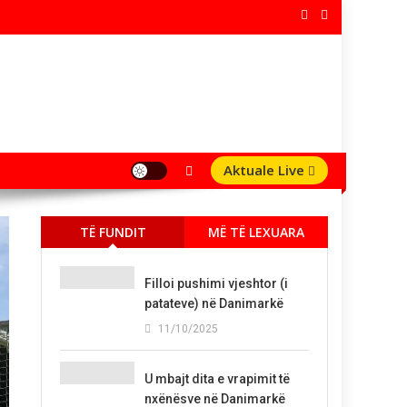
Aktuale Live
TË FUNDIT
MË TË LEXUARA
Filloi pushimi vjeshtor (i
patateve) në Danimarkë
11/10/2025
U mbajt dita e vrapimit të
nxënësve në Danimarkë