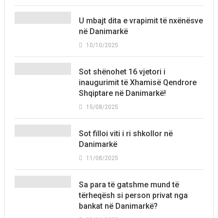
U mbajt dita e vrapimit të nxënësve
në Danimarkë
10/10/2025
Sot shënohet 16 vjetori i
inaugurimit të Xhamisë Qendrore
Shqiptare në Danimarkë!
15/08/2025
Sot filloi viti i ri shkollor në
Danimarkë
11/08/2025
Sa para të gatshme mund të
tërheqësh si person privat nga
bankat në Danimarkë?