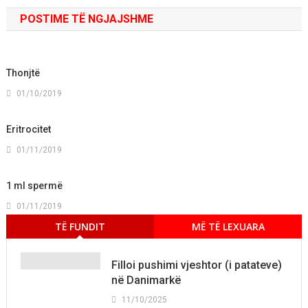
POSTIME TË NGJAJSHME
Thonjtë
01/10/2019
Eritrocitet
01/11/2019
1 ml spermë
01/11/2019
TË FUNDIT
MË TË LEXUARA
Filloi pushimi vjeshtor (i patateve)
në Danimarkë
11/10/2025