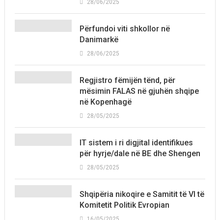
28/06/2025
Përfundoi viti shkollor në
Danimarkë
28/06/2025
Regjistro fëmijën tënd, për
mësimin FALAS në gjuhën shqipe
në Kopenhagë
28/05/2025
IT sistem i ri digjital identifikues
për hyrje/dale në BE dhe Shengen
28/05/2025
Shqipëria nikoqire e Samitit të VI të
Komitetit Politik Evropian
16/05/2025