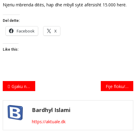
Njeriu mbrenda ditës, hap dhe mbyll sytë afërsisht 15.000 herë.
Del dette:
Facebook
X
Like this:
Indlægsnavigation
Gjaku në zemrën e njeriut
Fije floku/ qime në kokë
Bardhyl Islami
https://aktuale.dk