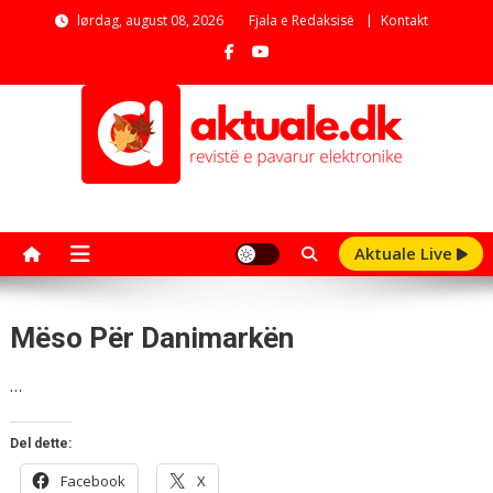
Skip
lørdag, august 08, 2026
Fjala e Redaksisë
Kontakt
to
content
aktuale.dk
Revistë e pavarur elektronike
Aktuale Live
Mëso Për Danimarkën
…
Del dette:
Facebook
X