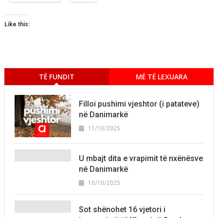
Like this:
TË FUNDIT
MË TË LEXUARA
Filloi pushimi vjeshtor (i patateve)
në Danimarkë
11/10/2025
U mbajt dita e vrapimit të nxënësve
në Danimarkë
10/10/2025
Sot shënohet 16 vjetori i