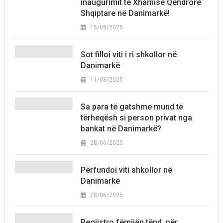
inaugurimit të Xhamisë Qendrore
Shqiptare në Danimarkë!
15/08/2025
Sot filloi viti i ri shkollor në
Danimarkë
11/08/2025
Sa para të gatshme mund të
tërheqësh si person privat nga
bankat në Danimarkë?
28/06/2025
Përfundoi viti shkollor në
Danimarkë
28/06/2025
Regjistro fëmijën tënd, për