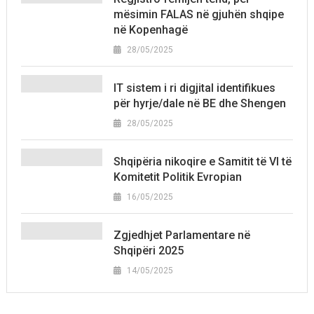
mësimin FALAS në gjuhën shqipe
në Kopenhagë
28/05/2025
IT sistem i ri digjital identifikues
për hyrje/dale në BE dhe Shengen
28/05/2025
Shqipëria nikoqire e Samitit të VI të
Komitetit Politik Evropian
16/05/2025
Zgjedhjet Parlamentare në
Shqipëri 2025
14/05/2025