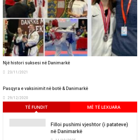
Një histori suksesi në Danimarkë
23/11/2021
Pasqyra e vaksinimit në botë & Danimarkë
29/12/2020
TË FUNDIT
MË TË LEXUARA
Filloi pushimi vjeshtor (i patateve)
në Danimarkë