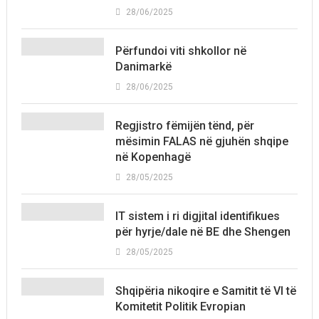
28/06/2025
Përfundoi viti shkollor në
Danimarkë
28/06/2025
Regjistro fëmijën tënd, për
mësimin FALAS në gjuhën shqipe
në Kopenhagë
28/05/2025
IT sistem i ri digjital identifikues
për hyrje/dale në BE dhe Shengen
28/05/2025
Shqipëria nikoqire e Samitit të VI të
Komitetit Politik Evropian