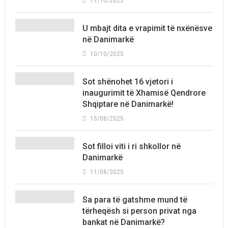
11/10/2025
U mbajt dita e vrapimit të nxënësve
në Danimarkë
10/10/2025
Sot shënohet 16 vjetori i
inaugurimit të Xhamisë Qendrore
Shqiptare në Danimarkë!
15/08/2025
Sot filloi viti i ri shkollor në
Danimarkë
11/08/2025
Sa para të gatshme mund të
tërheqësh si person privat nga
bankat në Danimarkë?