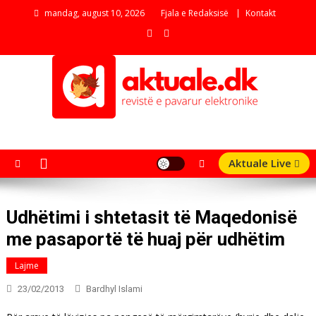
Skip
mandag, august 10, 2026
Fjala e Redaksisë
Kontakt
to
content
aktuale.dk
Revistë e pavarur elektronike
Aktuale Live
Udhëtimi i shtetasit të Maqedonisë
me pasaportë të huaj për udhëtim
Lajme
23/02/2013
Bardhyl Islami