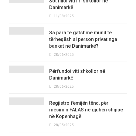
Sot filloi viti i ri shkollor në
Danimarkë
11/08/2025
Sa para të gatshme mund të
tërheqësh si person privat nga
bankat në Danimarkë?
28/06/2025
Përfundoi viti shkollor në
Danimarkë
28/06/2025
Regjistro fëmijën tënd, për
mësimin FALAS në gjuhën shqipe
në Kopenhagë
28/05/2025