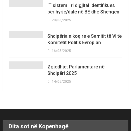
IT sistem i ri digjital identifikues
për hyrje/dale në BE dhe Shengen
28/05/2025
Shqipëria nikoqire e Samitit të VI të
Komitetit Politik Evropian
16/05/2025
Zgjedhjet Parlamentare në
Shqipëri 2025
14/05/2025
Dita sot në Kopenhagë