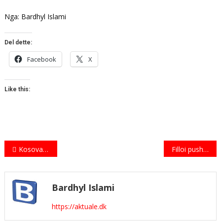
Nga: Bardhyl Islami
Del dette:
Facebook
X
Like this:
Indlægsnavigation
Kosova vs Zajednica
Filloi pushimi i krishtlindjes dhe i vitit të ri në Danimarkë
Bardhyl Islami
https://aktuale.dk