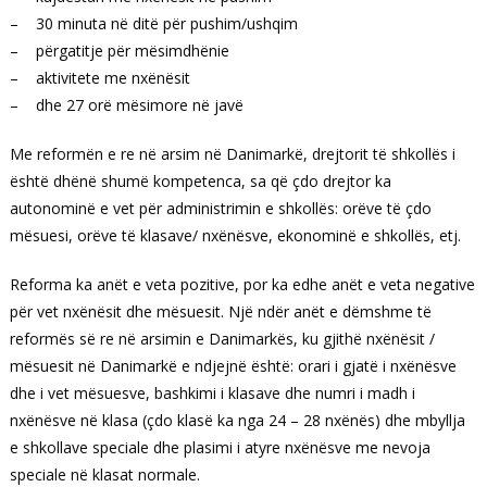
– 30 minuta në ditë për pushim/ushqim
– përgatitje për mësimdhënie
– aktivitete me nxënësit
– dhe 27 orë mësimore në javë
Me reformën e re në arsim në Danimarkë, drejtorit të shkollës i
është dhënë shumë kompetenca, sa që çdo drejtor ka
autonominë e vet për administrimin e shkollës: orëve të çdo
mësuesi, orëve të klasave/ nxënësve, ekonominë e shkollës, etj.
Reforma ka anët e veta pozitive, por ka edhe anët e veta negative
për vet nxënësit dhe mësuesit. Një ndër anët e dëmshme të
reformës së re në arsimin e Danimarkës, ku gjithë nxënësit /
mësuesit në Danimarkë e ndjejnë është: orari i gjatë i nxënësve
dhe i vet mësuesve, bashkimi i klasave dhe numri i madh i
nxënësve në klasa (çdo klasë ka nga 24 – 28 nxënës) dhe mbyllja
e shkollave speciale dhe plasimi i atyre nxënësve me nevoja
speciale në klasat normale.