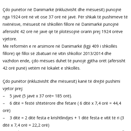
Çdo punëtor në Danimarkë (inkluzivisht dhe mësuesit) punojnë
nga 1924 orë në vit ose 37 orë në javë. Për shkak të pushimeve të
nxënësve, mësuesit në shkollën fillore në Danimarkë punojnë
afërsisht 42 orë në javë që të plotësojnë orarin prej 1924 orëve
vjetore.
Me reformën e re arsimore në Danimarkë (ligji 409 i shkollës
fillore) që filloi së zbatuari në vitin shkollor 2013/2014 dhe
vazhdon ende, çdo mësues duhet të punojë gjitha orët (afërsisht
42 orë punë) vetëm në lokalet e shkollës.
Çdo punëtor (inkluzivisht dhe mësuesit) kanë të drejtë pushimi
vjetor prej:
– 5 javë (5 javë x 37 orë= 185 orë).
– 6 ditë = festë shtetërore dhe fetare ( 6 ditë x 7,4 orë = 44,4
orë)
– 3 ditë = 2 ditë festa e krishtlindjes + 1 ditë festa e vitit të ri (3
ditë x 7,4 orë = 22,2 orë)