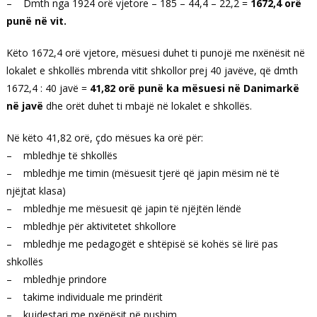
– Dmth nga 1924 orë vjetore – 185 – 44,4 – 22,2 =
1672,4 orë
punë në vit.
Këto 1672,4 orë vjetore, mësuesi duhet ti punojë me nxënësit në
lokalet e shkollës mbrenda vitit shkollor prej 40 javëve, që dmth
1672,4 : 40 javë =
41,82 orë punë ka mësuesi në Danimarkë
në javë
dhe orët duhet ti mbajë në lokalet e shkollës.
Në këto 41,82 orë, çdo mësues ka orë për:
– mbledhje të shkollës
– mbledhje me timin (mësuesit tjerë që japin mësim në të
njëjtat klasa)
– mbledhje me mësuesit që japin të njëjtën lëndë
– mbledhje për aktivitetet shkollore
– mbledhje me pedagogët e shtëpisë së kohës së lirë pas
shkollës
– mbledhje prindore
– takime individuale me prindërit
– kujdestari me nxënësit në pushim