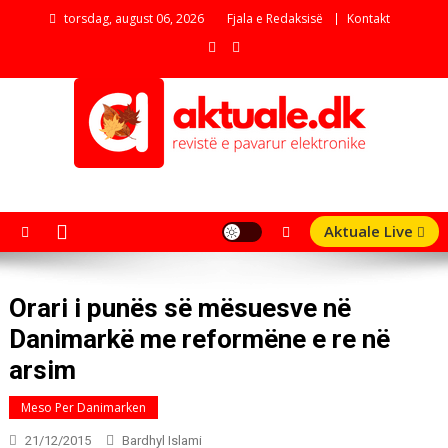
Skip
torsdag, august 06, 2026
Fjala e Redaksisë
Kontakt
to
content
aktuale.dk
Revistë e pavarur elektronike
Aktuale Live
Orari i punës së mësuesve në
Danimarkë me reformëne e re në
arsim
Meso Per Danimarken
21/12/2015
Bardhyl Islami