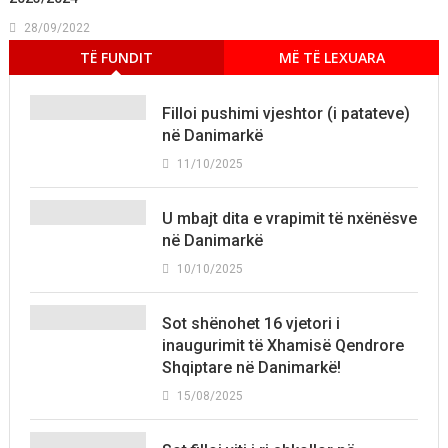
28/09/2022
TË FUNDIT
MË TË LEXUARA
Filloi pushimi vjeshtor (i patateve)
në Danimarkë
11/10/2025
U mbajt dita e vrapimit të nxënësve
në Danimarkë
10/10/2025
Sot shënohet 16 vjetori i
inaugurimit të Xhamisë Qendrore
Shqiptare në Danimarkë!
15/08/2025